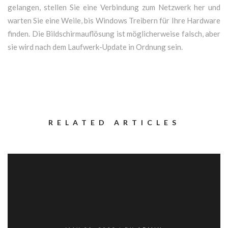
gelangen, stellen Sie eine Verbindung zum Netzwerk her und
warten Sie eine Weile, bis Windows Treibern für Ihre Hardware
finden. Die Bildschirmauflösung ist möglicherweise falsch, aber
sie wird nach dem Laufwerk-Update in Ordnung sein.
RELATED ARTICLES