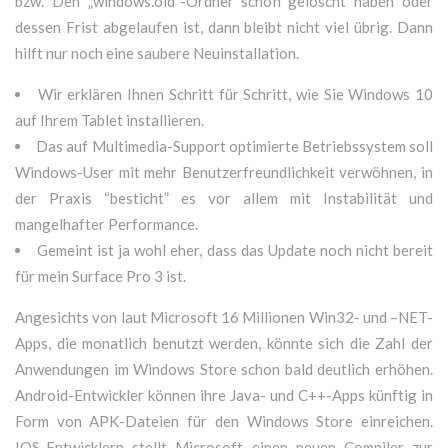
bzw. Den „windows.old“-Ordner schon gelöscht haben oder
dessen Frist abgelaufen ist, dann bleibt nicht viel übrig. Dann
hilft nur noch eine saubere Neuinstallation.
Wir erklären Ihnen Schritt für Schritt, wie Sie Windows 10
auf Ihrem Tablet installieren.
Das auf Multimedia-Support optimierte Betriebssystem soll
Windows-User mit mehr Benutzerfreundlichkeit verwöhnen, in
der Praxis “besticht” es vor allem mit Instabilität und
mangelhafter Performance.
Gemeint ist ja wohl eher, dass das Update noch nicht bereit
für mein Surface Pro 3 ist.
Angesichts von laut Microsoft 16 Millionen Win32- und –NET-
Apps, die monatlich benutzt werden, könnte sich die Zahl der
Anwendungen im Windows Store schon bald deutlich erhöhen.
Android-Entwickler können ihre Java- und C++-Apps künftig in
Form von APK-Dateien für den Windows Store einreichen.
IOS-Entwicklern stellt Microsoft einen neuen Compiler zur