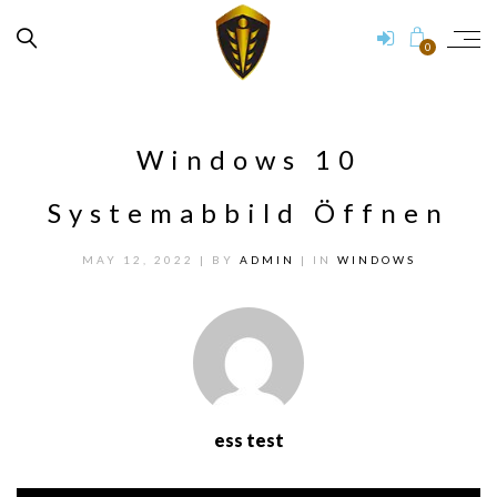
0
Windows 10
Systemabbild Öffnen
MAY 12, 2022
| BY
ADMIN
| IN
WINDOWS
ess test